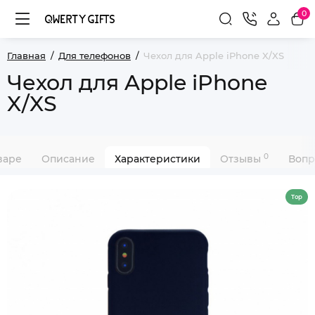
0
Главная
Для телефонов
Чехол для Apple iPhone X/XS
Чехол для Apple iPhone
X/XS
0
варе
Описание
Характеристики
Отзывы
Вопр
Top