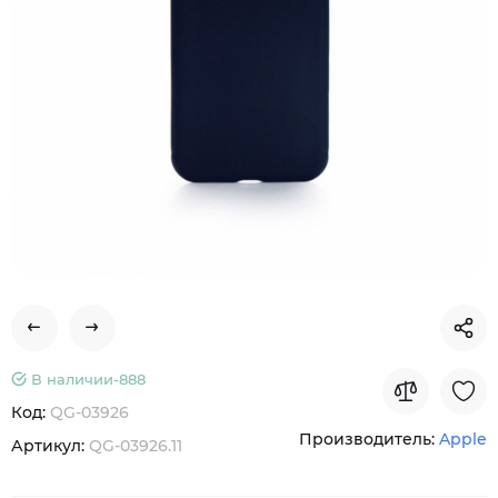
В наличии-
888
Код:
QG-03926
Производитель:
Apple
Артикул:
QG-03926.11