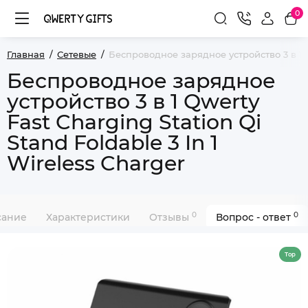
0
Главная
Сетевые
Беспроводное зарядное устройство 3 в 1 Qw
Беспроводное зарядное
устройство 3 в 1 Qwerty
Fast Charging Station Qi
Stand Foldable 3 In 1
Wireless Charger
0
0
сание
Характеристики
Отзывы
Вопрос - ответ
Top