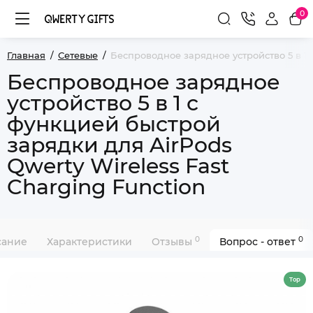
0
Главная
Сетевые
Беспроводное зарядное устройство 5 в 1 
Беспроводное зарядное
устройство 5 в 1 с
функцией быстрой
зарядки для AirPods
Qwerty Wireless Fast
Charging Function
0
0
сание
Характеристики
Отзывы
Вопрос - ответ
Top