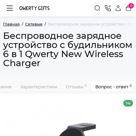
0
Главная
Сетевые
Беспроводное зарядное устройство с буд
Беспроводное зарядное
устройство с будильником
6 в 1 Qwerty New Wireless
Charger
0
0
сание
Характеристики
Отзывы
Вопрос - ответ
Top