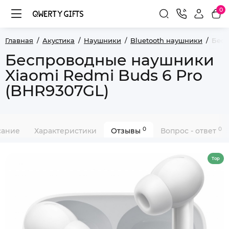
0
Главная
Акустика
Наушники
Bluetooth наушники
Бесп
Беспроводные наушники
Xiaomi Redmi Buds 6 Pro
(BHR9307GL)
0
0
сание
Характеристики
Отзывы
Вопрос - ответ
Top