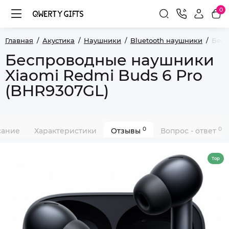
0
Главная
Акустика
Наушники
Bluetooth наушники
Бесп
Беспроводные наушники
Xiaomi Redmi Buds 6 Pro
(BHR9307GL)
0
0
сание
Характеристики
Отзывы
Вопрос - ответ
Top