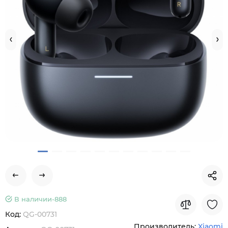
В наличии-
888
Код:
QG-00731
Производитель:
Xiaomi