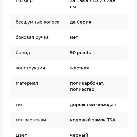
Размер
24”, 58.5 x 43.7 x 25.5
см
бесшумные колеса
да Серия
боковая ручка
нет
бренд
90 points
конструкция
жесткая
Материал
поликарбонат,
полиэстер
тип
дорожный чемодан
тип застежки
кодовый замок TSA
Цвет
черный