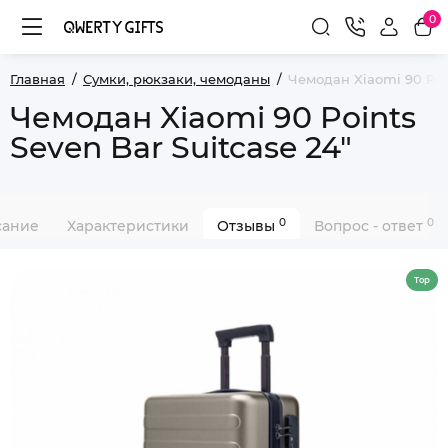
0
Главная
Сумки, рюкзаки, чемоданы
Чемодан Xiaomi 90 Poin
Чемодан Xiaomi 90 Points
Seven Bar Suitcase 24"
0
0
сание
Характеристики
Отзывы
Вопрос - ответ
Top