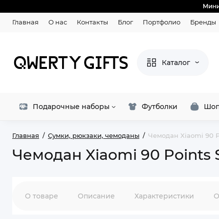
Главная
О нас
Контакты
Блог
Портфолио
Бренды
Каталог
Подарочные наборы
Футболки
Шоп
Главная
Сумки, рюкзаки, чемоданы
Чемодан Xiaomi 90 Po
Чемодан Xiaomi 90 Points S
О товаре
Описание
Характеристики
О