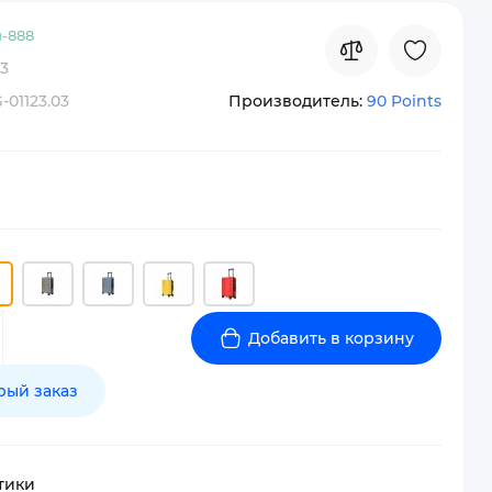
-
888
3
-01123.03
Производитель:
90 Points
Добавить в корзину
рый заказ
тики