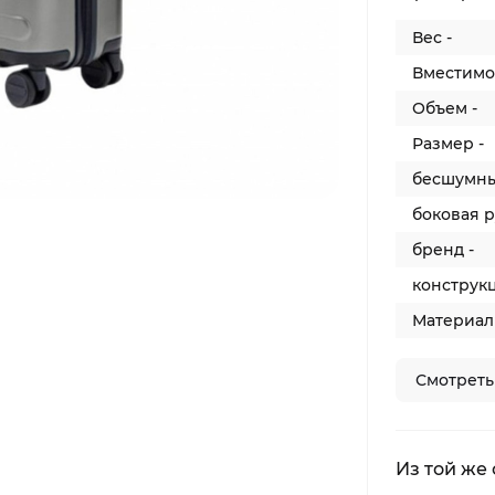
Вес -
Вместимос
Объем -
Размер -
бесшумны
боковая р
бренд -
конструкц
Материал 
Смотреть
Из той же