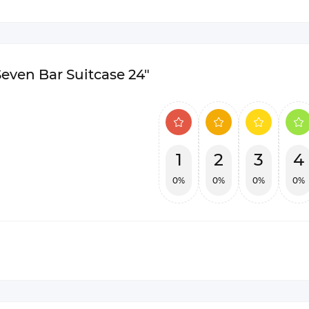
ven Bar Suitcase 24"
1
2
3
4
0%
0%
0%
0%