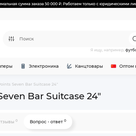
Я ищу, например,
футб
перы
Электроника
Канцтовары
Оптом 
ints Seven Bar Suitcase 24"
even Bar Suitcase 24"
0
0
тзывы
Вопрос - ответ