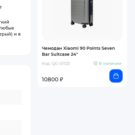
е
гкий
 любые
ерый) и в
Чемодан Xiaomi 90 Points Seven
Bar Suitcase 24"
Код: QG-01123
В наличии-
10800 ₽