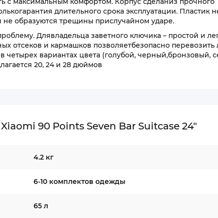
ь с максимальным комфортом. Корпус сделаниз прочного
толькогарантия длительного срока эксплуатации. Пластик н
и не образуются трещины прислучайном ударе.
роблему. Длявладельца заветного ключика – простой и ле
ных отсеков и кармашков позволяетбезопасно перевозить
в четырех вариантах цвета (голубой, черный,бронзовый, с
агается 20, 24 и 28 дюймов
aomi 90 Points Seven Bar Suitcase 24"
4.2 кг
6-10 комплектов одежды
65 л