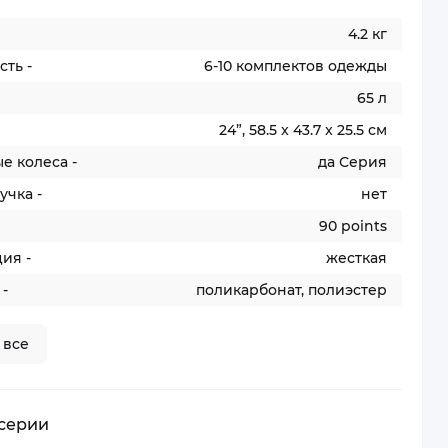
4.2 кг
ть -
6-10 комплектов одежды
65 л
24”, 58.5 x 43.7 x 25.5 см
е колеса -
да Серия
учка -
нет
90 points
ия -
жесткая
-
поликарбонат, полиэстер
 все
 серии