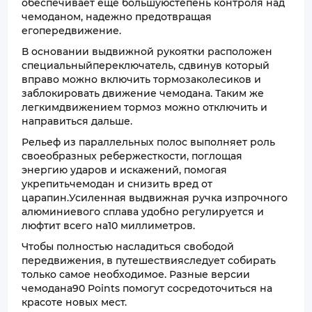
обеспечивает еще большуюстепень контроля над
чемоданом, надежно предотвращая
егопередвижение.
В основании выдвижной рукоятки расположен
специальныйпереключатель, сдвинув который
вправо можно включить тормозаколесиков и
заблокировать движение чемодана. Таким же
легкимдвижением тормоз можно отключить и
направиться дальше.
Рельеф из параллельных полос выполняет роль
своеобразных ребержесткости, поглощая
энергию ударов и искажений, помогая
укрепитьчемодан и снизить вред от
царапин.Усиленная выдвижная ручка изпрочного
алюминиевого сплава удобно регулируется и
люфтит всего на10 миллиметров.
Чтобы полностью насладиться свободой
передвижения, в путешествияследует собирать
только самое необходимое. Разные версии
чемодана90 Points помогут сосредоточиться на
красоте новых мест.