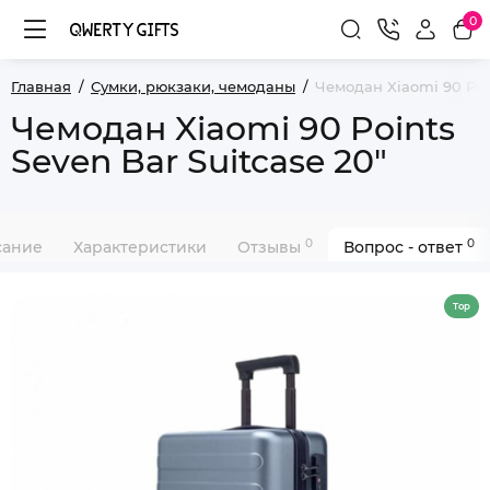
0
Главная
Сумки, рюкзаки, чемоданы
Чемодан Xiaomi 90 Poin
Чемодан Xiaomi 90 Points
Seven Bar Suitcase 20"
0
0
сание
Характеристики
Отзывы
Вопрос - ответ
Top