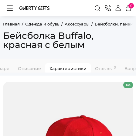
0
Главная
Одежда и обувь
Аксессуары
Бейсболки, панамы
Бейсболка Buffalo,
красная с белым
0
варе
Описание
Характеристики
Отзывы
Вопр
Top