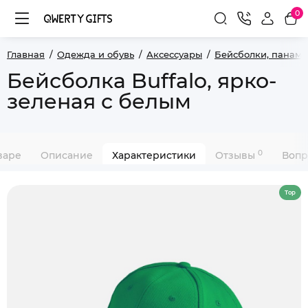
0
Главная
Одежда и обувь
Аксессуары
Бейсболки, панамы
Бейсболка Buffalo, ярко-
зеленая с белым
0
варе
Описание
Характеристики
Отзывы
Вопр
Top