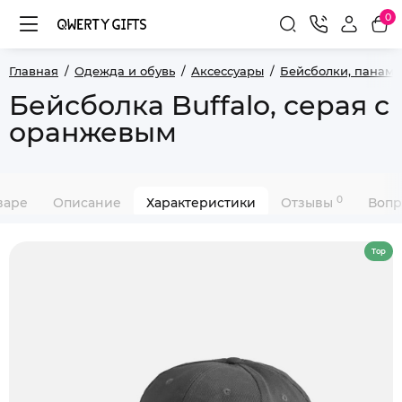
0
Главная
Одежда и обувь
Аксессуары
Бейсболки, панамы
Бейсболка Buffalo, серая с
оранжевым
0
варе
Описание
Характеристики
Отзывы
Вопр
Top