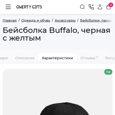
0
Главная
Одежда и обувь
Аксессуары
Бейсболки, панамы
Бейсболка Buffalo, черная
с желтым
0
варе
Описание
Характеристики
Отзывы
Вопр
Top