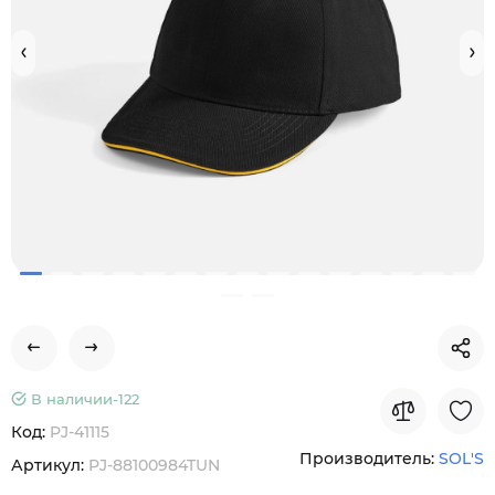
В наличии-
122
Код:
PJ-41115
Производитель:
SOL'S
Артикул:
PJ-88100984TUN